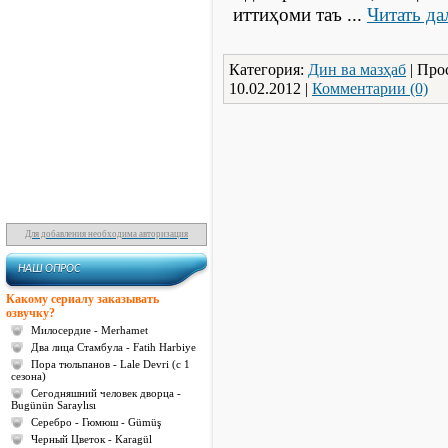
Международные
иттиҳоми таъ
...
Читать да
Мигранты
Hi-Tech
Категория:
Дин ва мазҳаб
| Про
Транспорт
10.02.2012
|
Комментарии (0)
Здравоохранения
Образование
Культура
Безопасность
Новости Сайта
Для добавления необходима авторизация
НАШ ОПРОС
Какому сериалу заказывать
озвучку?
Милосердие - Merhamet
Два лица Стамбула - Fatih Harbiye
Пора тюльпанов - Lale Devri (с 1
сезона)
Сегодняшний человек дворца -
Bugünün Saraylısı
Серебро - Гюмюш - Gümüş
Черный Цветок - Karagül