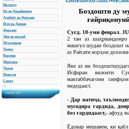
Иқтисод
Боздошти ду м
Ид ва Чорабиниҳо
Адабиёт ва Фарҳанг
ғайриқонун
Илм ва Дониш
Фарҳанг
Суғд. 10-уми феврал.
Дин ва мазҳаб
2 тан аз шаҳрвандонро
Мухочирон
машғул шудан боздошт 
Ҷомеа
аз Раёсати корҳои дохили
Варзиш
Минтақа
Яке аз ин боздоштшудаго
Ҷаҳон
Исфараи вилояти Су
Новости
мактаббачагони синфҳо
Спорт
медодааст.
Экономика
Энергетика и Промышленность
МИНИ-ЧАТ
-
Дар натиҷа, таълимди
Политика
мусодира гардида, дои
Общество
боз гардидааст,
- афзуд м
Проишествия
Праздники /Мероприятие
Наука
Ёдовар мешавем, ки қабл 