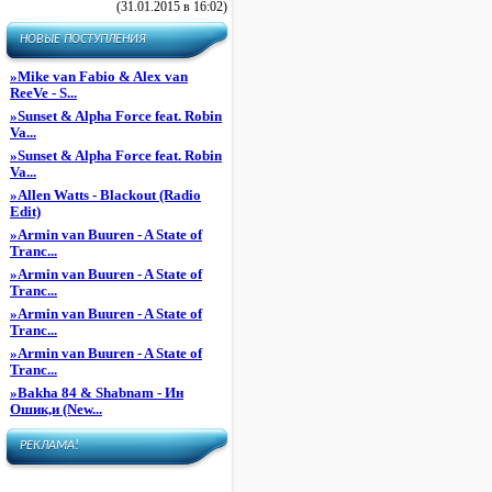
(31.01.2015 в 16:02)
НОВЫЕ ПОСТУПЛЕНИЯ
»
Mike van Fabio & Alex van
ReeVe - S...
»
Sunset & Alpha Force feat. Robin
Va...
»
Sunset & Alpha Force feat. Robin
Va...
»
Allen Watts - Blackout (Radio
Edit)
»
Armin van Buuren - A State of
Tranc...
»
Armin van Buuren - A State of
Tranc...
»
Armin van Buuren - A State of
Tranc...
»
Armin van Buuren - A State of
Tranc...
»
Bakha 84 & Shabnam - Ин
Ошик,и (New...
РЕКЛАМА!