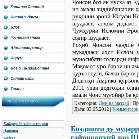
Ҷонсон боз як нусха аз 
Каталог Статей
ин амали зиддибашарии х
рӯҳонии эронӣ Юсуфи Нод
Фотоальбомы
шудааст, анҷом додаас
Блог
Ҷумҳурии Исломии Эрон
содир шудааст.
Гостевая книга
Роҳиб Ҷонсон чандин б
Администратор
муқаддаси аҳли Ислом м
Форум
муносибати солгарди инф
Мақомот ӯро барои ин ама
Всё о Таджикистане
қуръонсӯзӣ, балки барои 
Онлайн игры
Додгоҳи Амрико қуръонс
2011 узви додгоҳии олии
Тесты
амали Ҷонс муғойир ба қ
КАТЕГОРИИ РАЗДЕЛА
Категория:
Дин ва мазҳаб
| Пр
Дата:
03.05.2012
|
Комментарии
Хабарҳо бо забони тоҷики
Боздошти ду мудар
Ҷавонон
ғайриқонунӣ дар Ш
Сиёсат