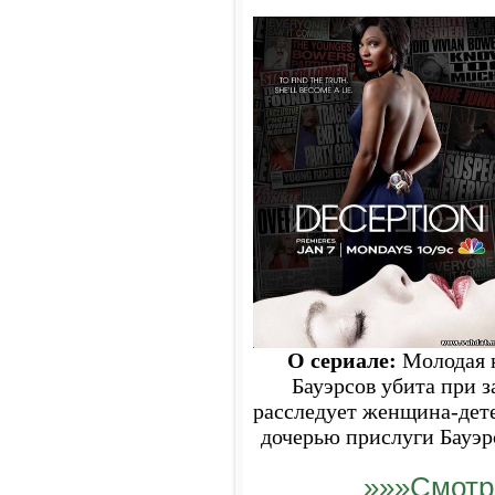
Разведка - Intelligence
100 - Сотня - The 100
Воскрешение - Resurrection
Салем - Salem
Верь - Believe
Легенды - Legends
Выжившая - За пределами - Extant
Тиран - Tyrant
О сериале:
Молодая н
Бауэрсов убита при з
расследует женщина-дет
дочерью прислуги Бауэрс
»»»Смотр