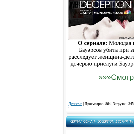
Темное дитя - Orphan Black
Убийство - The Killing
Уилфред - Wilfred
Утро понедельника - Тяжелый
понедельник - Monday Mornings
Управление гневом - Anger
Management
О сериале:
Молодая н
Форс-мажоры - Костюмы в Законе
- Suits
Бауэрсов убита при з
Хемлок Гроув - Hemlock Grove
расследует женщина-дет
Храброе Сердце - Corazón valiente
дочерью прислуги Бауэрс
Хранилище 13 - Warehouse 13
Элементарно - Elementary
»»»Смотр
Ясновидец - Psych
Все Популярные Сериалы
Люди будущего - The Tomorrow
People
Дракула - Dracula
Детектив
|
Просмотров: 864 | Загрузок: 345
Белый Воротничок - White Collar
Город гангстеров - Mob City
СЕРИАЛ ОБМАН - DECEPTION 1 СЕРИЯ Н
Мушкетеры - The Musketeers
Искусственный интеллект -