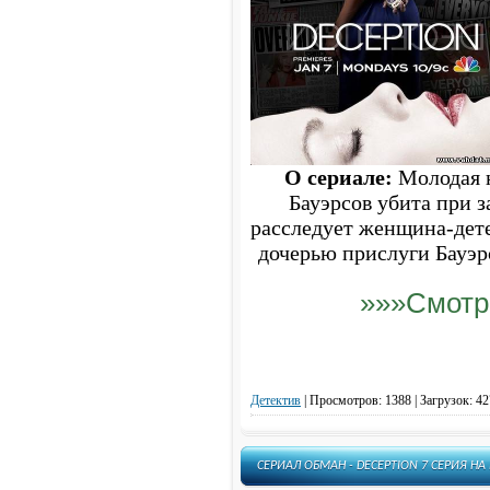
О сериале:
Молодая н
Бауэрсов убита при з
расследует женщина-дет
дочерью прислуги Бауэрс
»»»Смотр
Детектив
|
Просмотров: 1388 | Загрузок: 42
СЕРИАЛ ОБМАН - DECEPTION 7 СЕРИЯ Н