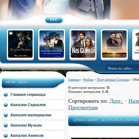
Главная
»
Файлы
»
Популярные Сериалы
» Обма
МЕНЮ САЙТА
В категории материалов
:
11
Показано материалов
:
1-11
Главная страница
Сортировать по
:
Дате
·
Наз
Каталог Сериалов
Просмотрам
Каталог материалов
СЕРИАЛ ОБМАН - DECEPTION 6 СЕРИЯ Н
Каталог Музыки
Каталог Анонсов