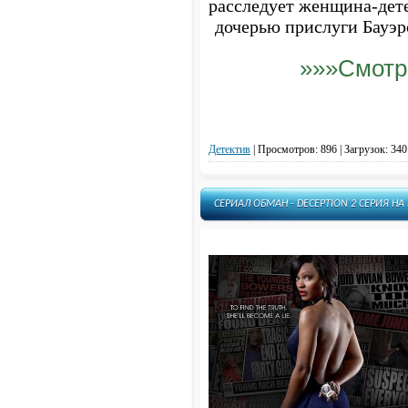
Рэй Донован - Ray Donovan
расследует женщина-дет
Сверхъестественное - Supernatural
дочерью прислуги Бауэрс
Свидания - Dates
»»»Смотр
Семейное древо - Family Tree
Сонная Лощина - Sleepy Hollow
Сестра Джеки - Nurse Jackie
Сестра Готорн - Хоторн -
Hawthorne
Детектив
|
Просмотров: 896 | Загрузок: 340
Сошедшие с небес - Рухнувшие
небеса - Falling Skies
Социопат - Запутанные - Twisted
СЕРИАЛ ОБМАН - DECEPTION 2 СЕРИЯ Н
Спартак: кровь и песок -
Spartacus: Blood and Sand
Спартак: Месть - Spartacus:
Vengeance
Спартак: Война проклятых -
Spartacus: War of the Damned
Стрела - Arrow
Тайны разума - Fortier
Тайные связи - Тайные операции -
Covert Affairs
Танцы на грани - Танцы на краю -
Dancing on the Edge