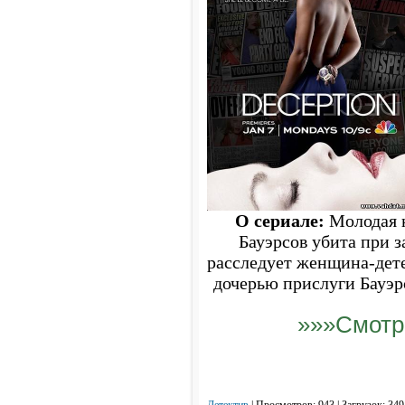
О сериале:
Молодая н
Бауэрсов убита при з
расследует женщина-дет
дочерью прислуги Бауэрс
»»»Смотр