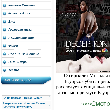
Каталог Статей
Фотоальбомы
Блог
Гостевая книга
Администратор
Форум
Всё о Таджикистане
Онлайн игры
Тесты
О сериале:
Молодая н
КАТЕГОРИИ РАЗДЕЛА
Бауэрсов убита при з
расследует женщина-дет
дочерью прислуги Бауэрс
Ад на колёсах - Hell on Wheels
»»»Смотр
Американская История Ужасов -
American Horror Story