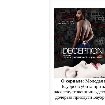
О сериале:
Молодая н
Бауэрсов убита при з
расследует женщина-дет
дочерью прислуги Бауэрс