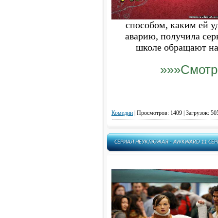
Темное дитя - Orphan Black
Убийство - The Killing
способом, каким ей у
Уилфред - Wilfred
Утро понедельника - Тяжелый
аварию, получила сер
понедельник - Monday Mornings
школе обращают на 
Управление гневом - Anger
Management
»»»Смотр
Форс-мажоры - Костюмы в Законе
- Suits
Хемлок Гроув - Hemlock Grove
Храброе Сердце - Corazón valiente
Хранилище 13 - Warehouse 13
Комедии
|
Просмотров: 1409 | Загрузок: 50
Элементарно - Elementary
Ясновидец - Psych
Все Популярные Сериалы
СЕРИАЛ НЕУКЛЮЖАЯ - AWKWARD 11 СЕР
Люди будущего - The Tomorrow
People
Дракула - Dracula
Белый Воротничок - White Collar
Город гангстеров - Mob City
Мушкетеры - The Musketeers
Искусственный интеллект -