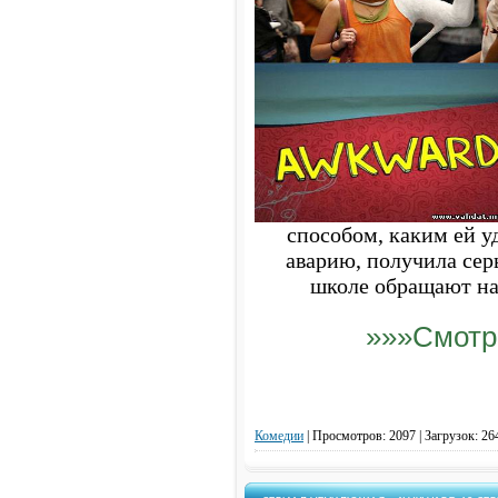
Разведка - Intelligence
100 - Сотня - The 100
Воскрешение - Resurrection
Салем - Salem
Верь - Believe
Легенды - Legends
Выжившая - За пределами - Extant
Тиран - Tyrant
способом, каким ей у
аварию, получила сер
школе обращают на 
»»»Смотр
Комедии
|
Просмотров: 2097 | Загрузок: 26