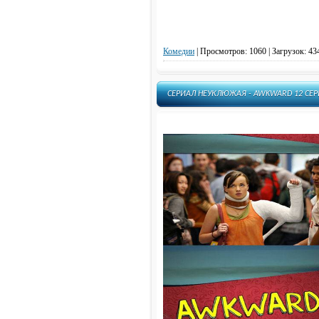
Рэй Донован - Ray Donovan
Сверхъестественное - Supernatural
Свидания - Dates
Семейное древо - Family Tree
Комедии
|
Просмотров: 1060 | Загрузок: 43
Сонная Лощина - Sleepy Hollow
Сестра Джеки - Nurse Jackie
СЕРИАЛ НЕУКЛЮЖАЯ - AWKWARD 12 СЕР
Сестра Готорн - Хоторн -
Hawthorne
Сошедшие с небес - Рухнувшие
небеса - Falling Skies
Социопат - Запутанные - Twisted
Спартак: кровь и песок -
Spartacus: Blood and Sand
Спартак: Месть - Spartacus:
Vengeance
Спартак: Война проклятых -
Spartacus: War of the Damned
Стрела - Arrow
Тайны разума - Fortier
Тайные связи - Тайные операции -
Covert Affairs
Танцы на грани - Танцы на краю -
Dancing on the Edge