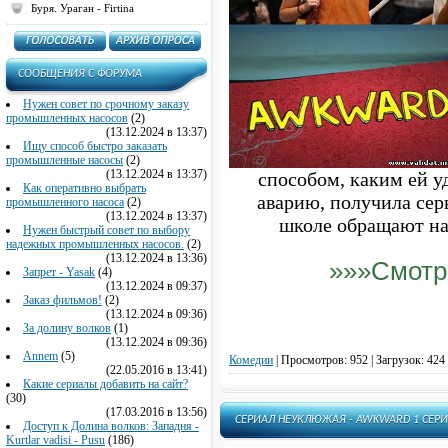
Буря. Ураган - Firtina
Кости - Bones
Крайние меры - Last Resort
Красавица и чудовище - Beauty
and the Beast
CООБЩЕНИЯ C ФОРУМА
Красная вдова - Red Widow
Нужен совет по срочному заказу
Культ - Cult
промышленных насосов
(2)
(13.12.2024 в 13:37)
Марон - Maron
Ищу способ быстро заказать
Месть - Возмездие - Revenge
промышленные насосы
(2)
(13.12.2024 в 13:37)
способом, каким ей у
Милые обманщицы - Pretty Little
Как оперативно выбрать
Liars
аварию, получила сер
промышленного насоса
(2)
(13.12.2024 в 13:37)
Молодняк - Шпана - Youngers
школе обращают на 
Нужен быстрый совет по выбору
Мост (USA) - The Bridge
надежных промышленных насосов.
(2)
(13.12.2024 в 13:36)
Мотель Бейтса (Мотель Бэйтс) -
»»»Смотр
Запрет - Yasak
(4)
Bates Motel
(13.12.2024 в 09:37)
Мужчины в деле - Мужики за
Заказ фильмов!
(2)
работой - Men at Work
(13.12.2024 в 09:36)
За долину волков
(1)
Надломленные души - Cracked
(13.12.2024 в 09:36)
Настоящая Кровь - True Blood
Annem
(5)
Комедии
|
Просмотров: 952 | Загрузок: 424
(22.05.2016 в 13:41)
Неуклюжая - Awkward
Какие сериалы добавить на сайт?
(30)
Низкое зимнее солнце - Low Winter
(17.03.2016 в 13:56)
Sun
СЕРИАЛ НЕУКЛЮЖАЯ - AWKWARD 1 СЕРИ
Доступ к Долина волков: Западня -
Новости - Отдел новостей - The
Kurtlar vadisi - Pusu
(186)