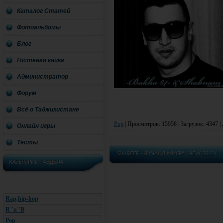
Каталог Статей
Фотоальбомы
Блог
Гостевая книга
Администратор
Форум
Всё о Таджикистане
Pop
|
Просмотров: 15958 | Загрузок: 4347 |
Онлайн игры
Тесты
SHAREEF - ЯКЧАНД МИСРА (NEW 2012)
КАТЕГОРИИ РАЗДЕЛА
Rap,hip-hop
R"n"B
Pop