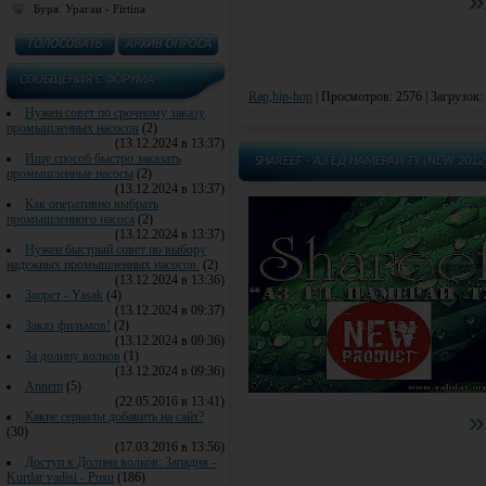
»
Буря. Ураган - Firtina
CООБЩЕНИЯ C ФОРУМА
Rap,hip-hop
|
Просмотров: 2576 | Загрузок:
Нужен совет по срочному заказу
промышленных насосов
(2)
(13.12.2024 в 13:37)
Ищу способ быстро заказать
SHAREEF - АЗ ЁД НАМЕРАЙ ТУ (NEW 2012
промышленные насосы
(2)
(13.12.2024 в 13:37)
Как оперативно выбрать
промышленного насоса
(2)
(13.12.2024 в 13:37)
Нужен быстрый совет по выбору
надежных промышленных насосов.
(2)
(13.12.2024 в 13:36)
Запрет - Yasak
(4)
(13.12.2024 в 09:37)
Заказ фильмов!
(2)
(13.12.2024 в 09:36)
За долину волков
(1)
(13.12.2024 в 09:36)
Annem
(5)
(22.05.2016 в 13:41)
»
Какие сериалы добавить на сайт?
(30)
(17.03.2016 в 13:56)
Доступ к Долина волков: Западня -
Kurtlar vadisi - Pusu
(186)