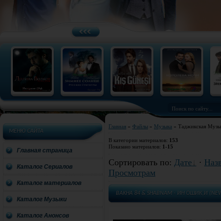
Главная
»
Файлы
»
Музыка
» Таджикская Музы
МЕНЮ САЙТА
В категории материалов
:
153
Показано материалов
:
1-15
Главная страница
Сортировать по
:
Дате
·
Наз
Каталог Сериалов
Просмотрам
Каталог материалов
BAKHA 84 & SHABNAM - ИН ОШИК,И (NEW
Каталог Музыки
Каталог Анонсов