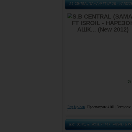
S.B CENTRAL (SAMAN) FT ISROIL - НАРЕЗО
»
Rap,hip-hop
|
Просмотров: 4161 | Загрузок:
BSC (DENIL) & ISROIL FT M.F (FAYSAL) &