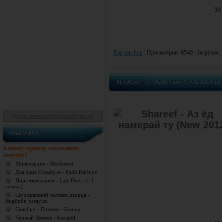
»
Rap,hip-hop
|
Просмотров: 6540 | Загрузок:
KE'ПASSO PRO (AZIA) FEAT ISROIL A.K.A 
Для добавления необходима авторизация
НАШ ОПРОС
Какому сериалу заказывать
озвучку?
Милосердие - Merhamet
Два лица Стамбула - Fatih Harbiye
Пора тюльпанов - Lale Devri (с 1
сезона)
Сегодняшний человек дворца -
Bugünün Saraylısı
Серебро - Гюмюш - Gümüş
Черный Цветок - Karagül