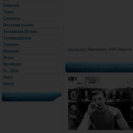
Dance mix
Trance
Саундтрек
Восточная музыка
Таджикская Музыка
Таджикский Rap
Турецкие
Rap,hip-hop
|
Просмотров: 3103 | Загрузок:
Иранские
Ислам
Индийские
ВИТЯ (АК-47) FEAT. BAKHA 84 – ЭТОЙ З
Dj - DiGu
House
Electro
Club
МИНИ-ЧАТ