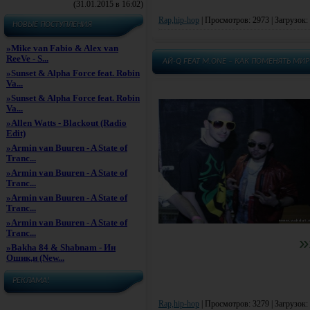
(31.01.2015 в 16:02)
Rap,hip-hop
|
Просмотров: 2973 | Загрузок:
НОВЫЕ ПОСТУПЛЕНИЯ
»
Mike van Fabio & Alex van
ReeVe - S...
AЙ-Q FEAT M.ONE – КАК ПОМЕНЯТЬ МИР 
»
Sunset & Alpha Force feat. Robin
Va...
»
Sunset & Alpha Force feat. Robin
Va...
»
Allen Watts - Blackout (Radio
Edit)
»
Armin van Buuren - A State of
Tranc...
»
Armin van Buuren - A State of
Tranc...
»
Armin van Buuren - A State of
Tranc...
»
Armin van Buuren - A State of
Tranc...
»
»
Bakha 84 & Shabnam - Ин
Ошик,и (New...
РЕКЛАМА!
Rap,hip-hop
|
Просмотров: 3279 | Загрузок: