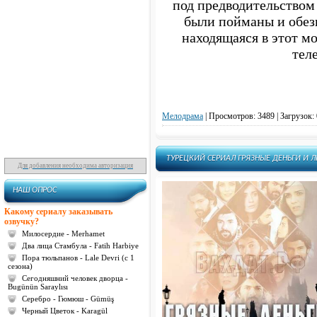
под предводительством
Русское
были пойманы и обез
Таджикские
находящаяся в этот м
Турецкие
тел
Иранские
Индийские
Узбекские
На таджикском языке
На русском языке
Мелодрама
|
Просмотров: 3489 | Загрузок: 
На турецком языке
С русскими субтитрами
ТУРЕЦКИЙ СЕРИАЛ ГРЯЗНЫЕ ДЕНЬГИ И Л
На английском
Для добавления необходима авторизация
Американские
НАШ ОПРОС
На казахском
Бразильские
Какому сериалу заказывать
озвучку?
Испанские
Милосердие - Merhamet
Два лица Стамбула - Fatih Harbiye
Пора тюльпанов - Lale Devri (с 1
сезона)
Сегодняшний человек дворца -
Bugünün Saraylısı
Серебро - Гюмюш - Gümüş
Черный Цветок - Karagül