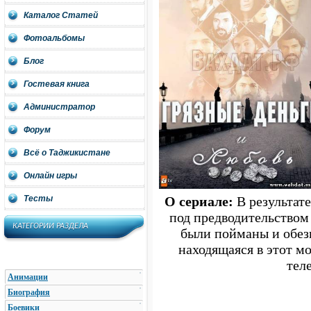
Каталог Статей
Фотоальбомы
Блог
Гостевая книга
Администратор
Форум
Всё о Таджикистане
Онлайн игры
Тесты
О сериале:
В результат
под предводительством
КАТЕГОРИИ РАЗДЕЛА
были пойманы и обез
находящаяся в этот м
тел
Анимации
Биография
Боевики