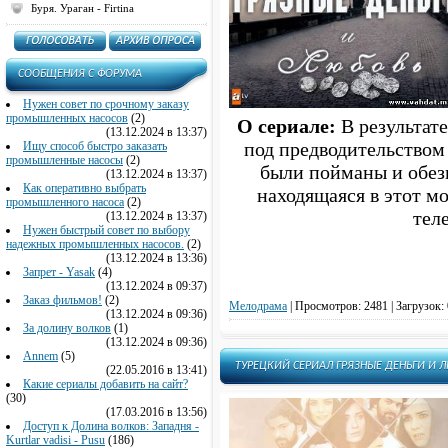
Буря. Ураган - Firtina
CООБЩЕНИЯ C ФОРУМА
Нужен совет по срочному заказу
промышленных насосов
(2)
О сериале:
В результат
(13.12.2024 в 13:37)
Ищу способ быстро заказать
под предводительством
промышленные насосы
(2)
были пойманы и обез
(13.12.2024 в 13:37)
Как оперативно выбрать
находящаяся в этот м
промышленного насоса
(2)
тел
(13.12.2024 в 13:37)
Нужен быстрый совет по выбору
надежных промышленных насосов.
(2)
(13.12.2024 в 13:36)
Запрет - Yasak
(4)
(13.12.2024 в 09:37)
Заказ фильмов!
(2)
Мелодрама
|
Просмотров: 2481 | Загрузок: 
(13.12.2024 в 09:36)
За долину волков
(1)
(13.12.2024 в 09:36)
Annem
(5)
ТУРЕЦКИЙ СЕРИАЛ ГРЯЗНЫЕ ДЕНЬГИ И Л
(22.05.2016 в 13:41)
Какие сериалы добавить на сайт?
(30)
(17.03.2016 в 13:56)
Доступ к Долина волков: Западня -
Kurtlar vadisi - Pusu
(186)