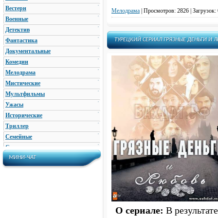
Вестерн
Мелодрама
|
Просмотров: 2826 | Загрузок: 
Военные
Детектив
Фантастика
ТУРЕЦКИЙ СЕРИАЛ ГРЯЗНЫЕ ДЕНЬГИ И Л
Документальные
Комедии
Мелодрама
Мистические
Мультфильмы
Ужасы
Исторические
Триллер
Семейные
Ситком
Криминал
МИНИ-ЧАТ
Приключения
Фэнтези
Драма
Ислам
О сериале:
В результат
Сериалы