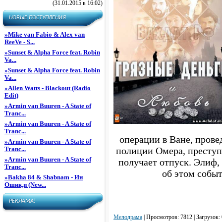
(31.01.2015 в 16:02)
НОВЫЕ ПОСТУПЛЕНИЯ
»
Mike van Fabio & Alex van
ReeVe - S...
»
Sunset & Alpha Force feat. Robin
Va...
»
Sunset & Alpha Force feat. Robin
Va...
»
Allen Watts - Blackout (Radio
Edit)
»
Armin van Buuren - A State of
Tranc...
»
Armin van Buuren - A State of
Tranc...
операции в Ване, прове
»
Armin van Buuren - A State of
Tranc...
полиции Омера, престу
»
Armin van Buuren - A State of
получает отпуск. Элиф,
Tranc...
об этом событ
»
Bakha 84 & Shabnam - Ин
Ошик,и (New...
РЕКЛАМА!
Мелодрама
|
Просмотров: 7812 | Загрузок: 